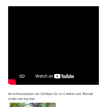
de schnauzerpups van Zendaya zijn nu 5 weken oud. Bezoek
vinden wel erg leuk.