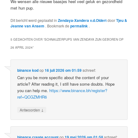
We wensen alle nieuwe baasjes heel veel geluk en gezondheid
met hun pup.
Dit bericht werd geplaatst in
Zendaya-Xandera v.d.Oldert
door
Tjeu &
Jeanne van Ansem
. Bookmark de
permalink
.
5 GEDACHTEN OVER “
SCHNAUZERPUPS VAN ZENDAYA ZIJN GEBOREN OP
26 APRIL 2024
”
binance kod
op
16 juli 2026 om 01:59
schreef:
Can you be more specific about the content of your
article? After reading it, I still have some doubts. Hope
you can help me.
https://www.binance.bh/register?
ref=QCGZMHR6
↓
Antwoorden
binance create account
op
19 mei 2026 om 01:58
schreef: