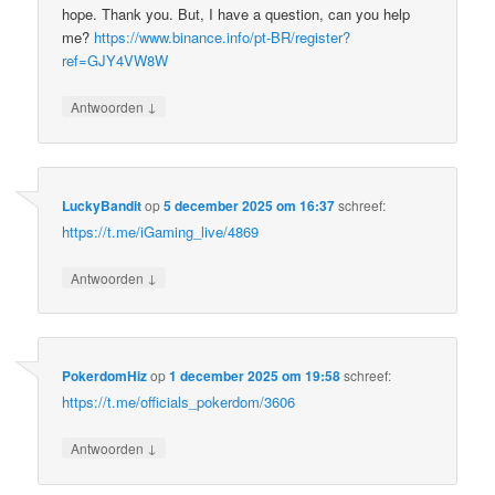
hope. Thank you. But, I have a question, can you help
me?
https://www.binance.info/pt-BR/register?
ref=GJY4VW8W
↓
Antwoorden
LuckyBandit
op
5 december 2025 om 16:37
schreef:
https://t.me/iGaming_live/4869
↓
Antwoorden
PokerdomHiz
op
1 december 2025 om 19:58
schreef:
https://t.me/officials_pokerdom/3606
↓
Antwoorden