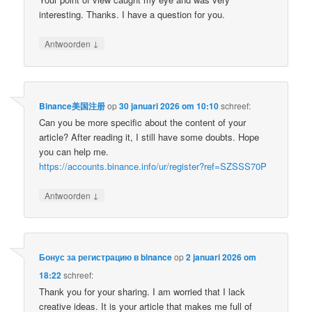
interesting. Thanks. I have a question for you.
↓
Antwoorden
Binance美国注册
op
30 januari 2026 om 10:10
schreef:
Can you be more specific about the content of your
article? After reading it, I still have some doubts. Hope
you can help me.
https://accounts.binance.info/ur/register?ref=SZSSS70P
↓
Antwoorden
Бонус за регистрацию в binance
op
2 januari 2026 om
18:22
schreef:
Thank you for your sharing. I am worried that I lack
creative ideas. It is your article that makes me full of