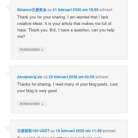
Binance注册奖金
op
21 februari 2026 om 18:59
schreef:
Thank you for your sharing. I am worried that I lack
creative ideas. It is your article that makes me full of
hope. Thank you. But, I have a question, can you help
me?
↓
Antwoorden
Zarejestruj sie
op
20 februari 2026 om 02:06
schreef:
Thanks for sharing. I read many of your blog posts, cool,
your blog is very good.
↓
Antwoorden
注册获取100 USDT
op
18 februari 2026 om 11:49
schreef:
Your point of view caught my eye and was very