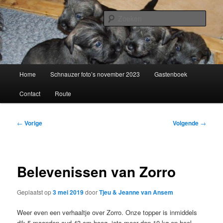
Spring
naar
Zoek
de
primaire
Schnauzerkennel van de Oldert
inhoud
Hoofdmenu
Home
Schnauzer foto’s november 2023
Gastenboek
Contact
Route
Bericht
←
Vorige
Volgende
→
navigatie
Belevenissen van Zorro
Geplaatst op
3 mei 2019
door
Tjeu & Jeanne van Ansem
Weer even een verhaaltje over Zorro. Onze topper is inmiddels
dik 5 maanden oud.43 cm hoog, iets meer dan 10 kg en heel