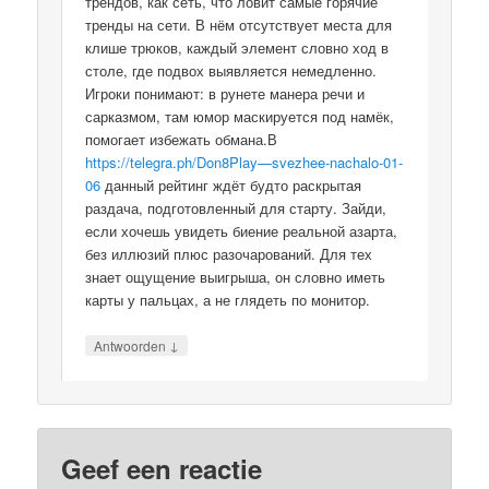
трендов, как сеть, что ловит самые горячие
тренды на сети. В нём отсутствует места для
клише трюков, каждый элемент словно ход в
столе, где подвох выявляется немедленно.
Игроки понимают: в рунете манера речи и
сарказмом, там юмор маскируется под намёк,
помогает избежать обмана.В
https://telegra.ph/Don8Play—svezhee-nachalo-01-
06
данный рейтинг ждёт будто раскрытая
раздача, подготовленный для старту. Зайди,
если хочешь увидеть биение реальной азарта,
без иллюзий плюс разочарований. Для тех
знает ощущение выигрыша, он словно иметь
карты у пальцах, а не глядеть по монитор.
↓
Antwoorden
Geef een reactie