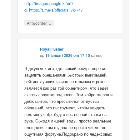
http://images.google.ki/url?
q=https://t.me/s/officials_7k/747
↓
Antwoorden
RoyalFlusher
op
19 januari 2026 om 17:10
schreef:
В джунглях игр, где всякий ресурс норовит
зацепить обещаниями быстрых выигрышей,
рейтинг лучших казино по отзывам игроков
является как раз той ориентиром, что ведет
сквозь ловушки подвохов. Тем хайроллеров и
дебютантов, что пресытился от пустых
обещаний, это инструмент, чтобы увидеть
подлинную rtp, будто вес ценной ставки на
руке. Обходя лишней воды, просто реальные
площадки, там отдача не просто число, но
ощутимая фортуна.Подобрано по яндексовых