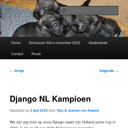
Spring
naar
Zoek
de
primaire
Schnauzerkennel van de Oldert
inhoud
Hoofdmenu
Home
Schnauzer foto’s november 2023
Gastenboek
Contact
Route
Bericht
←
Vorige
Volgende
→
navigatie
Django NL Kampioen
Geplaatst op
3 juni 2023
door
Tjeu & Jeanne van Ansem
We zijn erg trots op onze Django naast zijn Holland junior cup in
2022. Is hij op 28 mei 2023 Nl Kampioen geworden.