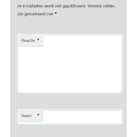
Je e-mailadres wordt niet gepubliceerd.
Vereiste velden
*
zijn gemarkeerd met
*
Reactie
*
Naam