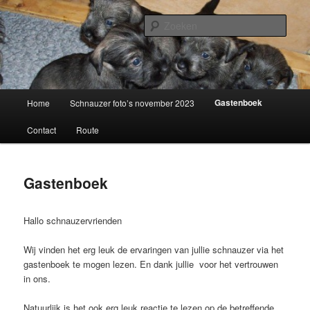
Spring
naar
Zoek
de
primaire
Schnauzerkennel van de Oldert
inhoud
Hoofdmenu
Gastenboek
Home
Schnauzer foto’s november 2023
Contact
Route
Gastenboek
Hallo schnauzervrienden
Wij vinden het erg leuk de ervaringen van jullie schnauzer via het
gastenboek te mogen lezen. En dank jullie voor het vertrouwen
in ons.
Natuurlijk is het ook erg leuk reactie te lezen op de betreffende