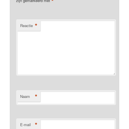
*
zijn gemarkeerd met
*
Reactie
*
Naam
*
E-mail