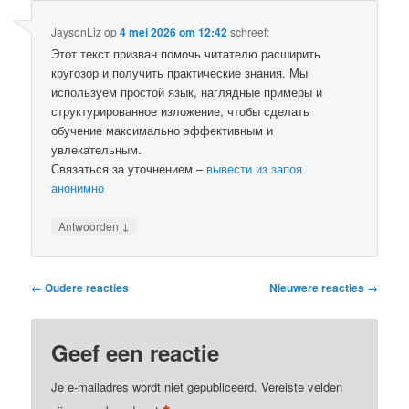
JaysonLiz
op
4 mei 2026 om 12:42
schreef:
Этот текст призван помочь читателю расширить
кругозор и получить практические знания. Мы
используем простой язык, наглядные примеры и
структурированное изложение, чтобы сделать
обучение максимально эффективным и
увлекательным.
Связаться за уточнением –
вывести из запоя
анонимно
↓
Antwoorden
Reactie
← Oudere reacties
Nieuwere reacties →
navigatie
Geef een reactie
Je e-mailadres wordt niet gepubliceerd.
Vereiste velden